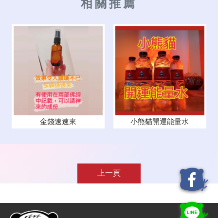
金錢速速來
小熊貓開運能量水
上一頁