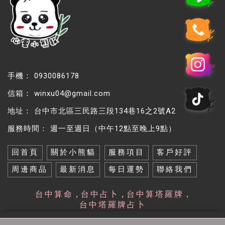
0930086178
winxu04@gmail.com
台中市北區三民路三段134巷16之2號A2
週一至週日（中午12點至晚上9點）
回首頁
關於小熊貓
服務項目
客戶好評
周邊商品
最新消息
每日運勢
聯絡我們
台中算命
台中占卜
台中算塔羅牌
台中塔羅牌占卜